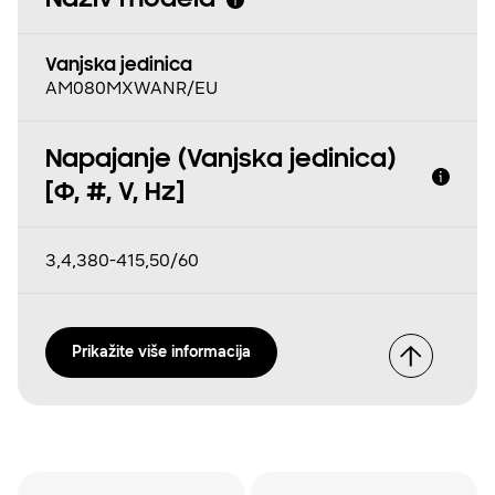
Naziv modela
Vanjska jedinica
AM080MXWANR/EU
Napajanje (Vanjska jedinica)
[Φ, #, V, Hz]
3,4,380-415,50/60
Prikažite više informacija