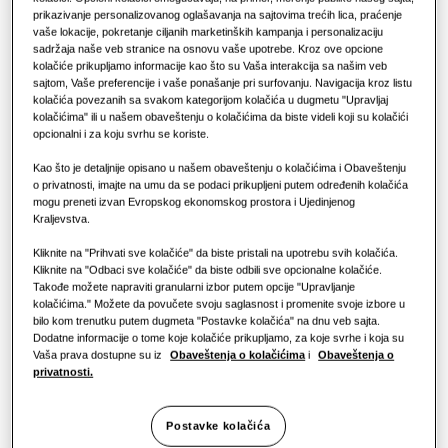
RJEŠENJA ZA KOMERCIJALNE ZGRADE
Hero proizvodi
prikazivanje personalizovanog oglašavanja na sajtovima trećih lica, praćenje
Hoteli
KAPACITET
:
22.4KW
vaše lokacije, pokretanje ciljanih marketinških kampanja i personalizaciju
Rješenja za klimatizaciju
sadržaja naše veb stranice na osnovu vaše upotrebe. Kroz ove opcione
kolačiće prikupljamo informacije kao što su Vaša interakcija sa našim veb
sajtom, Vaše preferencije i vaše ponašanje pri surfovanju. Navigacija kroz listu
Maloprodaja
kolačića povezanih sa svakom kategorijom kolačića u dugmetu "Upravljaj
Kontrole
AM080MXWANR/EU
kolačićima" ili u našem obaveštenju o kolačićima da biste videli koji su kolačići
DVM S Water vanjska jedinica
opcionalni i za koju svrhu se koriste.
Restoran
Kao što je detaljnije opisano u našem obaveštenju o kolačićima i Obaveštenju
Dostupni kapacitet
o privatnosti, imajte na umu da se podaci prikupljeni putem određenih kolačića
Kancelarija
mogu preneti izvan Evropskog ekonomskog prostora i Ujedinjenog
22.4KW
28.0KW
33.6KW
56.0KW
Kraljevstva.
Održivost
Kliknite na "Prihvati sve kolačiće" da biste pristali na upotrebu svih kolačića.
84.0KW
Kliknite na "Odbaci sve kolačiće" da biste odbili sve opcionalne kolačiće.
One Samsung
Takođe možete napraviti granularni izbor putem opcije "Upravljanje
kolačićima." Možete da povučete svoju saglasnost i promenite svoje izbore u
Dostupna snaga
bilo kom trenutku putem dugmeta "Postavke kolačića" na dnu veb sajta.
Dodatne informacije o tome koje kolačiće prikupljamo, za koje svrhe i koja su
3 Faze
Vaša prava dostupne su iz
Obaveštenja o kolačićima
i
Obaveštenja o
privatnosti.
Postavke kolačića
Pronađite instalatera