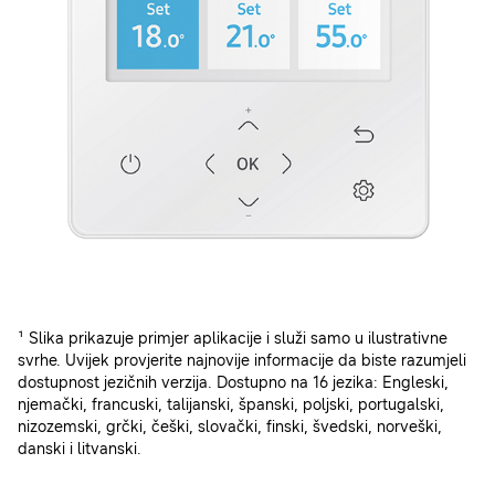
¹ Slika prikazuje primjer aplikacije i služi samo u ilustrativne
svrhe. Uvijek provjerite najnovije informacije da biste razumjeli
dostupnost jezičnih verzija. Dostupno na 16 jezika: Engleski,
njemački, francuski, talijanski, španski, poljski, portugalski,
nizozemski, grčki, češki, slovački, finski, švedski, norveški,
danski i litvanski.