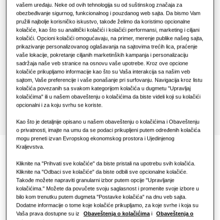
Rješenja za toplotne pumpe
vašem uređaju. Neke od ovih tehnologija su od suštinskog značaja za
KOMERCIJALNA RJEŠENJA
obezbeđivanje sigurnog, funkcionalnog i pouzdanog web sajta. Da bismo Vam
RJEŠENJA ZA KOMERCIJALNE ZGRADE
pružili najbolje korisničko iskustvo, takođe želimo da koristimo opcionalne
Hero proizvodi
kolačiće, kao što su analitički kolačići i kolačići performansi, marketing i ciljani
MCM-A300N
Hoteli
kolačići. Opcioni kolačići omogućavaju, na primer, merenje publike našeg sajta,
Rješenja za klimatizaciju
Centralizovani daljinski upravljač na
prikazivanje personalizovanog oglašavanja na sajtovima trećih lica, praćenje
dodir
vaše lokacije, pokretanje ciljanih marketinških kampanja i personalizaciju
sadržaja naše veb stranice na osnovu vaše upotrebe. Kroz ove opcione
Maloprodaja
kolačiće prikupljamo informacije kao što su Vaša interakcija sa našim veb
Kontrole
sajtom, Vaše preferencije i vaše ponašanje pri surfovanju. Navigacija kroz listu
Pronađite instalatera
kolačića povezanih sa svakom kategorijom kolačića u dugmetu "Upravljaj
Restoran
kolačićima" ili u našem obaveštenju o kolačićima da biste videli koji su kolačići
opcionalni i za koju svrhu se koriste.
Kancelarija
Kao što je detaljnije opisano u našem obaveštenju o kolačićima i Obaveštenju
o privatnosti, imajte na umu da se podaci prikupljeni putem određenih kolačića
Održivost
mogu preneti izvan Evropskog ekonomskog prostora i Ujedinjenog
Kraljevstva.
Praktična i Intuitivna
One Samsung
Kliknite na "Prihvati sve kolačiće" da biste pristali na upotrebu svih kolačića.
Kliknite na "Odbaci sve kolačiće" da biste odbili sve opcionalne kolačiće.
kontrola
Takođe možete napraviti granularni izbor putem opcije "Upravljanje
kolačićima." Možete da povučete svoju saglasnost i promenite svoje izbore u
bilo kom trenutku putem dugmeta "Postavke kolačića" na dnu veb sajta.
Dodatne informacije o tome koje kolačiće prikupljamo, za koje svrhe i koja su
ClimateHub Mono, Split i TDM Plus nude niz
Vaša prava dostupne su iz
Obaveštenja o kolačićima
i
Obaveštenja o