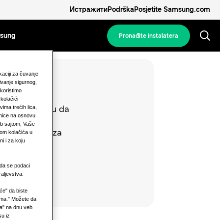
Истражити
Podrška
Posjetite Samsung.com
msung
Pronađite instalatera
okaciji za čuvanje
 se
ivanje sigurnog,
 koristimo
 kolačići
rodajnom timu da
ima trećih lica,
anice na osnovu
 koja imate i
eb sajtom, Vaše
jim opcijama za
jom kolačića u
i i za koju
 da se podaci
aljevstva.
iće" da biste
ćima." Možete da
ća" na dnu veb
su iz