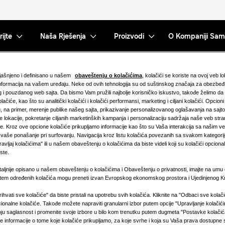
ijte
Naša Rješenja
Proizvodi
O Kompaniji Sa
bjašnjeno i definisano u našem
obaveštenju o kolačićima
, kolačići se koriste na ovoj veb l
ani
Javite nam
 informacija na vašem uređaju. Neke od ovih tehnologija su od suštinskog značaja za obezbeđ
 i pouzdanog web sajta. Da bismo Vam pružili najbolje korisničko iskustvo, takođe želimo da
ačiće, kao što su analitički kolačići i kolačići performansi, marketing i ciljani kolačići. Opcioni
biste
Obratite se našem p
na primer, merenje publike našeg sajta, prikazivanje personalizovanog oglašavanja na sajtov
 lokacije, pokretanje ciljanih marketinških kampanja i personalizaciju sadržaja naše veb str
postavite sva pitanja
e. Kroz ove opcione kolačiće prikupljamo informacije kao što su Vaša interakcija sa našim v
i još
razgovarate o najbol
i vaše ponašanje pri surfovanju. Navigacija kroz listu kolačića povezanih sa svakom kategori
vljaj kolačićima" ili u našem obaveštenju o kolačićima da biste videli koji su kolačići opcionaln
Vaše poslovanje.
ste.
taljnije opisano u našem obaveštenju o kolačićima i Obaveštenju o privatnosti, imajte na umu
putem određenih kolačića mogu preneti izvan Evropskog ekonomskog prostora i Ujedinjenog Kr
Kontaktirajte nas
Prihvati sve kolačiće" da biste pristali na upotrebu svih kolačića. Kliknite na "Odbaci sve kolač
cionalne kolačiće. Takođe možete napraviti granularni izbor putem opcije "Upravljanje kolači
ju saglasnost i promenite svoje izbore u bilo kom trenutku putem dugmeta "Postavke kolači
e informacije o tome koje kolačiće prikupljamo, za koje svrhe i koja su Vaša prava dostupne 