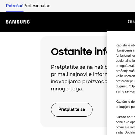
Potrošač
Profesionalac
Otkr
Menu
Kao što je o
Ostanite informis
i korišćenje
funkcionalnog
opcionalne kol
Pretplatite se na naš bilten kako 
omogućavaju, 
praćenje vaše
primali najnovije informacije o
vaše upotreb
inovacijama proizvoda, ažuriranja 
preferencije 
dugmetu "Upra
mnogo toga.
svrhu se kori
Kao što je de
prikupljeni 
Pretplatite se
Kliknite na "
odbili sve op
povučete svo
sajta. Dodatn