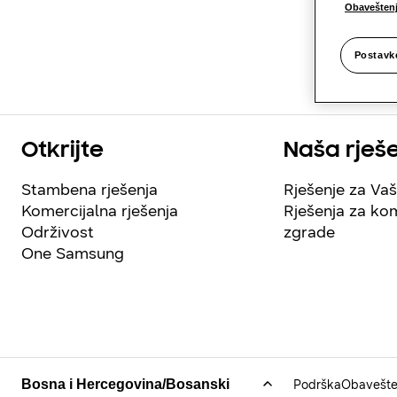
Obaveštenj
Postavk
Otkrijte
Naša rješ
Stambena rješenja
Rješenje za Va
Komercijalna rješenja
Rješenja za kom
Održivost
zgrade
One Samsung
Podrška
Obavešte