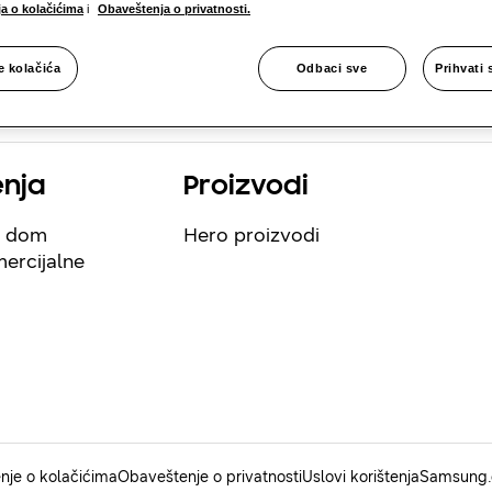
a o kolačićima
i
Obaveštenja o privatnosti.
e kolačića
Odbaci sve
Prihvati 
enja
Proizvodi
š dom
Hero proizvodi
ercijalne
nje o kolačićima
Obaveštenje o privatnosti
Uslovi korištenja
Samsung