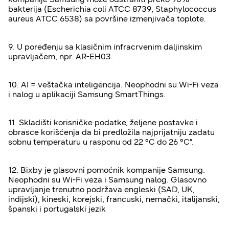
bakterija (Escherichia coli ATCC 8739, Staphylococcus
aureus ATCC 6538) sa površine izmenjivača toplote.
9. U poređenju sa klasičnim infracrvenim daljinskim
upravljačem, npr. AR-EH03.
10. AI = veštačka inteligencija. Neophodni su Wi-Fi veza
i nalog u aplikaciji Samsung SmartThings.
11. Skladišti korisničke podatke, željene postavke i
obrasce korišćenja da bi predložila najprijatniju zadatu
sobnu temperaturu u rasponu od 22 °C do 26 °C”.
12. Bixby je glasovni pomoćnik kompanije Samsung.
Neophodni su Wi-Fi veza i Samsung nalog. Glasovno
upravljanje trenutno podržava engleski (SAD, UK,
indijski), kineski, korejski, francuski, nemački, italijanski,
španski i portugalski jezik