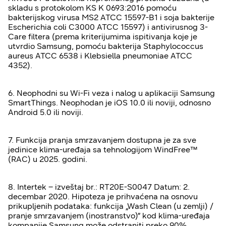
skladu s protokolom KS K 0693:2016 pomoću
bakterijskog virusa MS2 ATCC 15597-B1 i soja bakterije
Escherichia coli C3000 ATCC 15597) i antivirusnog 3-
Care filtera (prema kriterijumima ispitivanja koje je
utvrdio Samsung, pomoću bakterija Staphylococcus
aureus ATCC 6538 i Klebsiella pneumoniae ATCC
4352).
6. Neophodni su Wi-Fi veza i nalog u aplikaciji Samsung
SmartThings. Neophodan je iOS 10.0 ili noviji, odnosno
Android 5.0 ili noviji.
7. Funkcija pranja smrzavanjem dostupna je za sve
jedinice klima-uređaja sa tehnologijom WindFree™
(RAC) u 2025. godini.
8. Intertek – izveštaj br.: RT20E-S0047 Datum: 2.
decembar 2020. Hipoteza je prihvaćena na osnovu
prikupljenih podataka: funkcija „Wash Clean (u zemlji) /
pranje smrzavanjem (inostranstvo)” kod klima-uređaja
kompanije Samsung može odstraniti preko 90%