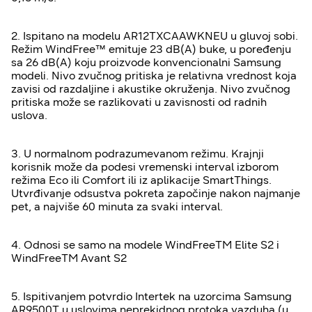
2. Ispitano na modelu AR12TXCAAWKNEU u gluvoj sobi.
Režim WindFree™ emituje 23 dB(A) buke, u poređenju
sa 26 dB(A) koju proizvode konvencionalni Samsung
modeli. Nivo zvučnog pritiska je relativna vrednost koja
zavisi od razdaljine i akustike okruženja. Nivo zvučnog
pritiska može se razlikovati u zavisnosti od radnih
uslova.
3. U normalnom podrazumevanom režimu. Krajnji
korisnik može da podesi vremenski interval izborom
režima Eco ili Comfort ili iz aplikacije SmartThings.
Utvrđivanje odsustva pokreta započinje nakon najmanje
pet, a najviše 60 minuta za svaki interval.
4. Odnosi se samo na modele WindFreeTM Elite S2 i
WindFreeTM Avant S2
5. Ispitivanjem potvrdio Intertek na uzorcima Samsung
AR9500T u uslovima neprekidnog protoka vazduha (u