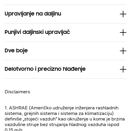
Upravljanje na daljinu
Punjivi daljinski upravljač
Dve boje
Delotvorno i precizno hlađenje
Disclaimers
1. ASHRAE (Američko udruženje inženjera rashladnih
sistema, grejnih sistema i sistema za klimatizaciju)
definiše „stojeći vazduh” kao okruženje u kome je brzina
vazdušne struje bez strujanja hladnog vazduha ispod
0,15 m/s.