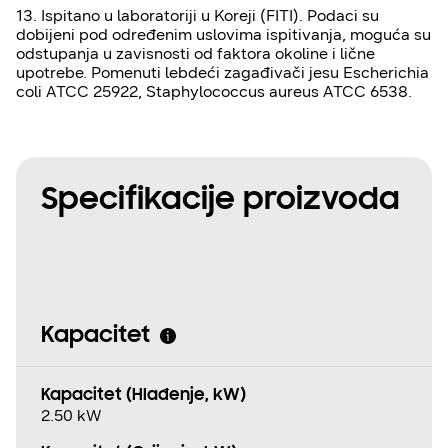
13. Ispitano u laboratoriji u Koreji (FITI). Podaci su
dobijeni pod određenim uslovima ispitivanja, moguća su
odstupanja u zavisnosti od faktora okoline i lične
upotrebe. Pomenuti lebdeći zagađivači jesu Escherichia
coli ATCC 25922, Staphylococcus aureus ATCC 6538.
Specifikacije proizvoda
Kapacitet
Kapacitet (Hlađenje, kW)
2.50 kW