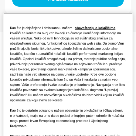
Kontrole
Restoran
Kao što je objašnjeno i definisano u našem
obaveštenju o kolačićima
,
Kancelarija
kolačići se koriste na ovoj veb lokaciji za čuvanje i korišćenje informacija na
vašem uređaju. Neke od ovih tehnologija su od suštinskog značaja za
Održivost
obezbeđivanje sigurnog, funkcionalnog i pouzdanog web sajta. Da bismo Vam
Dokumentacija
pružili najbolje korisničko iskustvo, takođe želimo da koristimo opcionalne
kolačiće, kao što su analitički kolačići i kolačići performansi, marketing i ciljani
One Samsung
kolačići. Opcioni kolačići omogućavaju, na primer, merenje publike našeg sajta,
prikazivanje personalizovanog oglašavanja na sajtovima trećih lica, praćenje
vaše lokacije, pokretanje ciljanih marketinških kampanja i personalizaciju
sadržaja naše veb stranice na osnovu vaše upotrebe. Kroz ove opcione
kolačiće prikupljamo informacije kao što su Vaša interakcija sa našim veb
Izjava o usklađenosti
sajtom, Vaše preferencije i vaše ponašanje pri surfovanju. Navigacija kroz listu
kolačića povezanih sa svakom kategorijom kolačića u dugmetu "Upravljaj
kolačićima" ili u našem obaveštenju o kolačićima da biste videli koji su kolačići
Download
opcionalni i za koju svrhu se koriste.
Kao što je detaljnije opisano u našem obaveštenju o kolačićima i Obaveštenju
o privatnosti, imajte na umu da se podaci prikupljeni putem određenih kolačića
Bez hladne promaje, sa
mogu preneti izvan Evropskog ekonomskog prostora i Ujedinjenog
Kraljevstva.
čistijim vazduhom