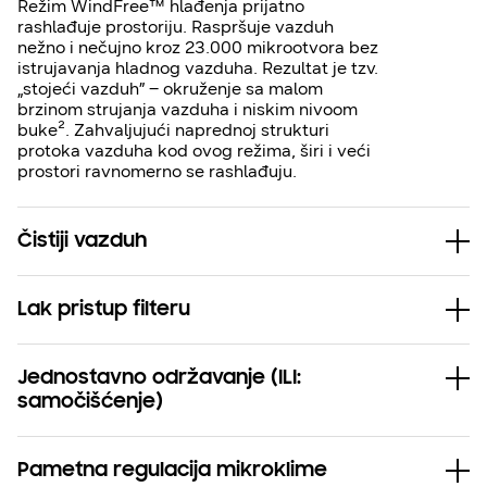
Režim WindFree™ hlađenja prijatno
rashlađuje prostoriju. Raspršuje vazduh
nežno i nečujno kroz 23.000 mikrootvora bez
istrujavanja hladnog vazduha. Rezultat je tzv.
„stojeći vazduh” – okruženje sa malom
brzinom strujanja vazduha i niskim nivoom
buke². Zahvaljujući naprednoj strukturi
protoka vazduha kod ovog režima, širi i veći
prostori ravnomerno se rashlađuju.
Čistiji vazduh
Lak pristup filteru
Jednostavno održavanje (ILI:
samočišćenje)
Pametna regulacija mikroklime