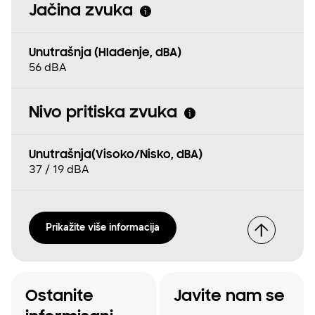
Jačina zvuka
Unutrašnja (Hlađenje, dBA)
56 dBA
Nivo pritiska zvuka
Unutrašnja(Visoko/Nisko, dBA)
37 / 19 dBA
Prikažite više informacija
Ostanite
Javite nam se