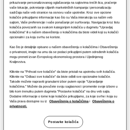
Hero proizvodi
prikazivanje personalizovanog oglašavanja na sajtovima trećih lica, praćenje
Hoteli
vaše lokacije, pokretanje ciljanih marketinških kampanja i personalizaciju
KAPACITET
:
2.0KW
Rješenja za klimatizaciju
sadržaja naše veb stranice na osnovu vaše upotrebe. Kroz ove opcione
kolačiće prikupljamo informacije kao što su Vaša interakcija sa našim veb
sajtom, Vaše preferencije i vaše ponašanje pri surfovanju. Navigacija kroz listu
Maloprodaja
kolačića povezanih sa svakom kategorijom kolačića u dugmetu "Upravljaj
Kontrole
AR07CXCAAWKNEU
kolačićima" ili u našem obaveštenju o kolačićima da biste videli koji su kolačići
opcionalni i za koju svrhu se koriste.
WindFree™️ Elite
Restoran
Kao što je detaljnije opisano u našem obaveštenju o kolačićima i Obaveštenju
Dostupni kapacitet
o privatnosti, imajte na umu da se podaci prikupljeni putem određenih kolačića
Kancelarija
mogu preneti izvan Evropskog ekonomskog prostora i Ujedinjenog
Kraljevstva.
2.0KW
3.5KW
Održivost
Kliknite na "Prihvati sve kolačiće" da biste pristali na upotrebu svih kolačića.
Kliknite na "Odbaci sve kolačiće" da biste odbili sve opcionalne kolačiće.
Dostupna snaga
One Samsung
Takođe možete napraviti granularni izbor putem opcije "Upravljanje
kolačićima." Možete da povučete svoju saglasnost i promenite svoje izbore u
1 Faza
bilo kom trenutku putem dugmeta "Postavke kolačića" na dnu veb sajta.
Dodatne informacije o tome koje kolačiće prikupljamo, za koje svrhe i koja su
Vaša prava dostupne su iz
Obaveštenja o kolačićima
i
Obaveštenja o
privatnosti.
Pronađite instalatera
Postavke kolačića