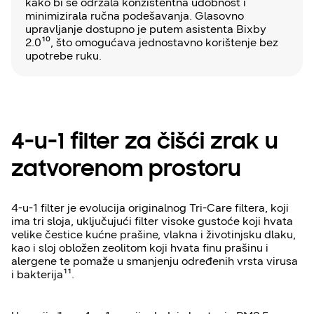
kako bi se održala konzistentna udobnost i
minimizirala ručna podešavanja. Glasovno
upravljanje dostupno je putem asistenta Bixby
2.0¹⁰, što omogućava jednostavno korištenje bez
upotrebe ruku.
4-u-1 filter za čišći zrak u
zatvorenom prostoru
4-u-1 filter je evolucija originalnog Tri-Care filtera, koji
ima tri sloja, uključujući filter visoke gustoće koji hvata
velike čestice kućne prašine, vlakna i životinjsku dlaku,
kao i sloj obložen zeolitom koji hvata finu prašinu i
alergene te pomaže u smanjenju određenih vrsta virusa
i bakterija¹¹.