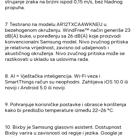
strujanje zraka na brzini ispod 0,15 m/s, bez hladnog
propuha.
7. Testirano na modelu AR12TXCAAWKNEU u
bezehogenom okruženju. WindFree™ način generiše 23
dB(A) buke, u poređenju sa 26 dB(A) koje proizvodi
konvencionalni Samsung model. Nivo zvučnog pritiska
je relativna vrijednost, zavisno od udaljenosti i
akustičnog okruženja. Nivo zvučnog pritiska može se
razlikovati u skladu sa uslovima rada.
8. AI = Vještačka inteligencija. Wi-Fi veza i
SmartThings račun su neophodni. Zahtijeva iOS 10.0 ili
noviji i Android 5.0 ili noviji.
9. Pohranjuje korisničke postavke i obrasce korištenja
kako bi predložio temperature između 22–26 °C.
10. Bixby je Samsung glasovni asistent. Dostupnost
Bixby varira u zavisnosti od regije i jezika. Google je