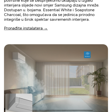
površine koje se besprijekorno uklapaju u izgled
interijera slijede novi smjer Samsung dizajna mreže.
Dostupan u. bojama. Essential White i Soapstone
Charcoal, što omogućava da se jedinica prirodno
integriše u širok spektar savremenih interijera.
Pronađite instalatera →