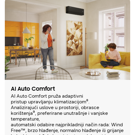
AI Auto Comfort
AI Auto Comfort pruža adaptivni
pristup upravljanju klimatizacijom⁸.
Analizirajući uslove u prostoriji, obrasce
korištenja⁹, preferirane unutrašnje i vanjske
temperature,
automatski odabire najprikladniji način rada: Wind
Free™, brzo hlađenje, normalno hlađenje ili grijanje