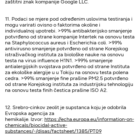
zaštitni znak kompanije Google LLC.
11. Podaci se mjere pod određenim uslovima testiranja i
mogu varirati ovisno o faktorima okoline i
individualnoj upotrebi. >99% antibakterijsko smanjenje
potvrđeno od strane kompanije Intertek na osnovu testa
na Staphylococcus aureus i Escherichia coli. >99%
antivirusno smanjenje potvrđeno od strane Korejskog
istraživačkog instituta za biološke nauke na osnovu
testa na virus influence H1N1. >99% smanjenje
antialergijskih svojstava potvrđeno od strane Instituta
za ekološke alergije u u Tokiju na osnovu testa polena
cedra. >99% smanjenje fine prašine PM2.5 potvrđeno
od strane Korejskog instituta za industrijsku tehnologiju
na osnovu testa finih čestica prašine ISO A2.
12. Srebro-cinkov zeolit je supstanca koju je odobrila
Evropska agencija za
hemikalije. Izvor:
https://echa.europa.eu/information-on-
chemicals/biocidal-active-
substances/-/disas/factsheet/1385/PT09