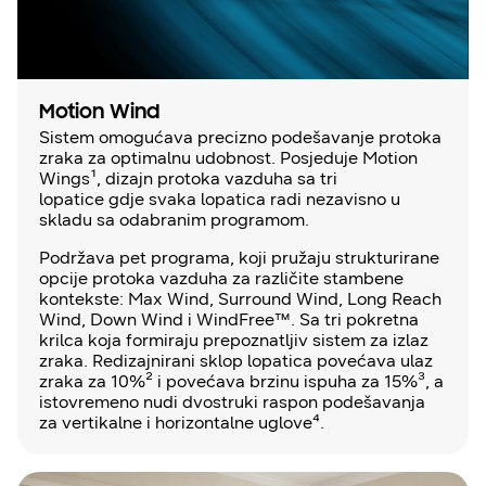
Motion Wind
Sistem omogućava precizno podešavanje protoka
zraka za optimalnu udobnost. Posjeduje Motion
Wings¹, dizajn protoka vazduha sa tri
lopatice gdje svaka lopatica radi nezavisno u
skladu sa odabranim programom.
Podržava pet programa, koji pružaju strukturirane
opcije protoka vazduha za različite stambene
kontekste: Max Wind, Surround Wind, Long Reach
Wind, Down Wind i WindFree™. Sa tri pokretna
krilca koja formiraju prepoznatljiv sistem za izlaz
zraka. Redizajnirani sklop lopatica povećava ulaz
zraka za 10%² i povećava brzinu ispuha za 15%³, a
istovremeno nudi dvostruki raspon podešavanja
za vertikalne i horizontalne uglove⁴.