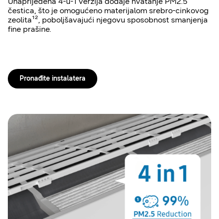
Unaprijeđena 4-u-1 verzija dodaje hvatanje PM2.5
čestica, što je omogućeno materijalom srebro-cinkovog
zeolita¹², poboljšavajući njegovu sposobnost smanjenja
fine prašine.
Pronađite instalatera