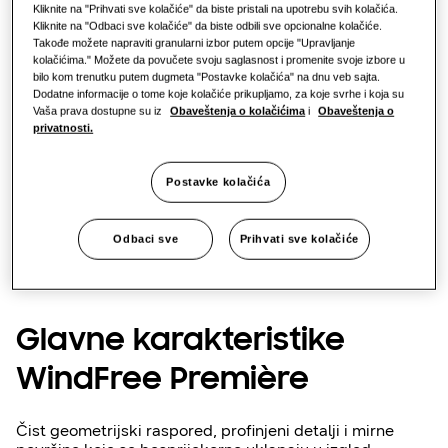
Kliknite na "Prihvati sve kolačiće" da biste pristali na upotrebu svih kolačića.
Kliknite na "Odbaci sve kolačiće" da biste odbili sve opcionalne kolačiće.
Takođe možete napraviti granularni izbor putem opcije "Upravljanje
kolačićima." Možete da povučete svoju saglasnost i promenite svoje izbore u
bilo kom trenutku putem dugmeta "Postavke kolačića" na dnu veb sajta.
Dodatne informacije o tome koje kolačiće prikupljamo, za koje svrhe i koja su
Vaša prava dostupne su iz
Obaveštenja o kolačićima
i
Obaveštenja o
privatnosti.
Postavke kolačića
Odbaci sve
Prihvati sve kolačiće
Glavne karakteristike
WindFree Première
Čist geometrijski raspored, profinjeni detalji i mirne