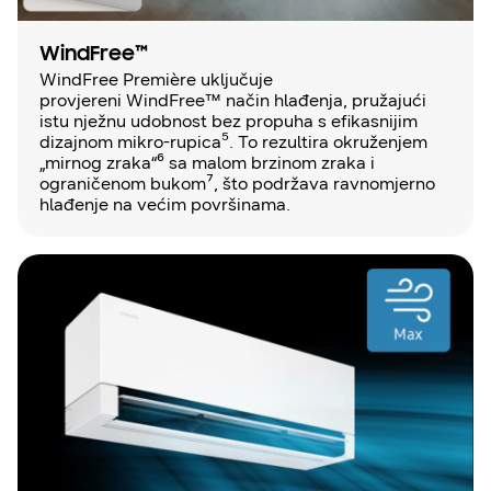
WindFree™
WindFree Première uključuje
provjereni WindFree™ način hlađenja, pružajući
istu nježnu udobnost bez propuha s efikasnijim
dizajnom mikro-rupica⁵. To rezultira okruženjem
„mirnog zraka“⁶ sa malom brzinom zraka i
ograničenom bukom⁷, što podržava ravnomjerno
hlađenje na većim površinama.