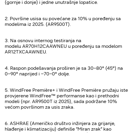
(gornje i donje) i jedne unutrašnje lopatice.
2. Površine usisa su povećane za 10% u poređenju sa
modelima iz 2025. (AR9500T).
3. Na osnovu internog testiranja na
modelu AR70H12CAAWNEU u poređenju sa modelom
AR12TXCAAWNEU.
4. Raspon podešavanja proširen je sa 30–80° (45°) na
0–90° naprijed i –70–0° dolje.
5. WindFree Première+ i WindFree Première pružaju iste
provjerene WindFree™ performanse kao i prethodni
modeli (npr. AR9500T iz 2025), sada podržane 10%
većom površinom za usis zraka.
6. ASHRAE (Američko društvo inžinjera za grijanje,
hlađenje i klimatizaciju) definiše ”Miran zrak” kao