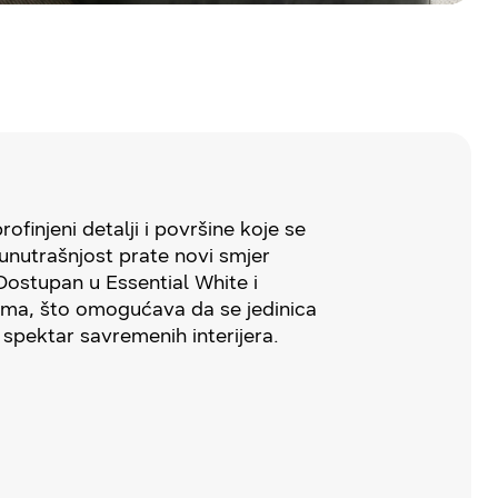
rofinjeni detalji i površine koje se
unutrašnjost prate novi smjer
ostupan u Essential White i
ma, što omogućava da se jedinica
k spektar savremenih interijera.