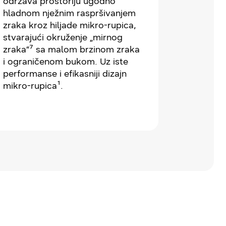
održava prostoriju ugodno
hladnom nježnim raspršivanjem
zraka kroz hiljade mikro-rupica,
stvarajući okruženje „mirnog
zraka“⁷ sa malom brzinom zraka
i ograničenom bukom. Uz iste
performanse i efikasniji dizajn
mikro-rupica¹.