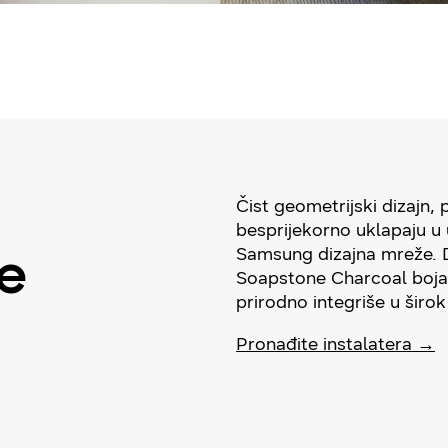
Čist geometrijski dizajn, p
besprijekorno uklapaju u 
Samsung dizajna mreže. D
ke
Soapstone Charcoal boja
prirodno integriše u širo
Pronađite instalatera →