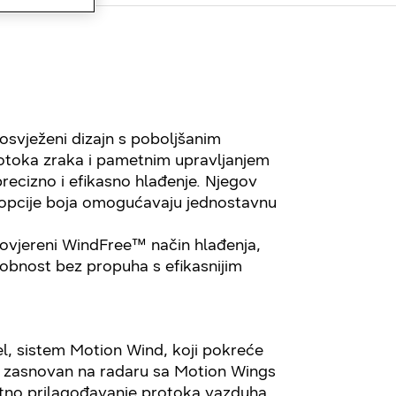
svježeni dizajn s poboljšanim
otoka zraka i pametnim upravljanjem
ecizno i efikasno hlađenje. Njegov
je opcije boja omogućavaju jednostavnu
provjereni WindFree™ način hlađenja,
dobnost bez propuha s efikasnijim
l, sistem Motion Wind, koji pokreće
ta zasnovan na radaru sa Motion Wings
ntno prilagođavanje protoka vazduha