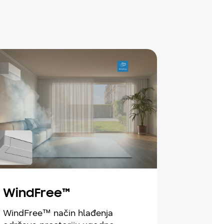
WindFree™
WindFree™ način hlađenja