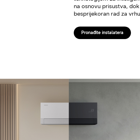
na osnovu prisustva, do
besprijekoran rad za vrhu
Pronađite instalatera