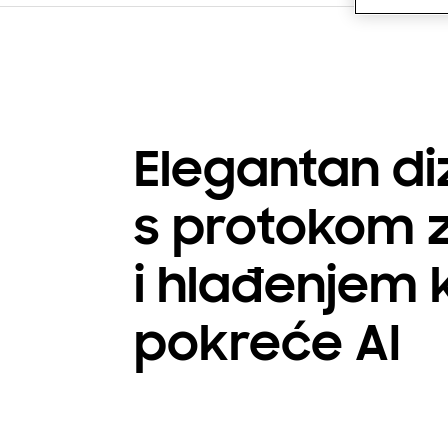
Elegantan di
s protokom 
i hlađenjem k
pokreće AI