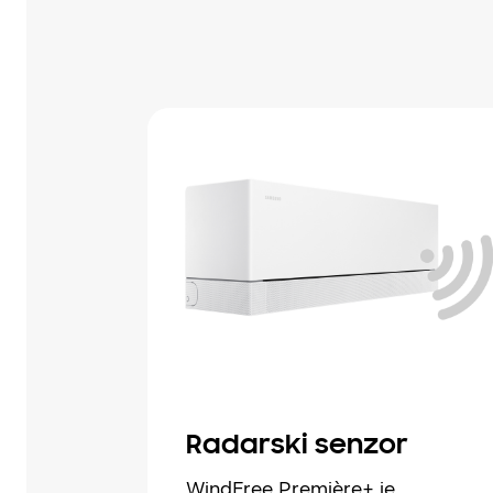
Radarski senzor
WindFree Première+ je