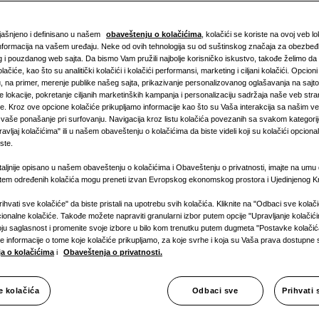
1 Faza
bjašnjeno i definisano u našem
obaveštenju o kolačićima
, kolačići se koriste na ovoj veb l
 informacija na vašem uređaju. Neke od ovih tehnologija su od suštinskog značaja za obezbeđ
 i pouzdanog web sajta. Da bismo Vam pružili najbolje korisničko iskustvo, takođe želimo da
ačiće, kao što su analitički kolačići i kolačići performansi, marketing i ciljani kolačići. Opcioni
na primer, merenje publike našeg sajta, prikazivanje personalizovanog oglašavanja na sajtov
 lokacije, pokretanje ciljanih marketinških kampanja i personalizaciju sadržaja naše veb str
e. Kroz ove opcione kolačiće prikupljamo informacije kao što su Vaša interakcija sa našim v
i vaše ponašanje pri surfovanju. Navigacija kroz listu kolačića povezanih sa svakom kategori
ĐENJE
:
vljaj kolačićima" ili u našem obaveštenju o kolačićima da biste videli koji su kolačići opcionaln
ste.
taljnije opisano u našem obaveštenju o kolačićima i Obaveštenju o privatnosti, imajte na umu
putem određenih kolačića mogu preneti izvan Evropskog ekonomskog prostora i Ujedinjenog Kr
Prihvati sve kolačiće" da biste pristali na upotrebu svih kolačića. Kliknite na "Odbaci sve kolač
cionalne kolačiće. Takođe možete napraviti granularni izbor putem opcije "Upravljanje kolači
ju saglasnost i promenite svoje izbore u bilo kom trenutku putem dugmeta "Postavke kolači
e informacije o tome koje kolačiće prikupljamo, za koje svrhe i koja su Vaša prava dostupne 
a o kolačićima
i
Obaveštenja o privatnosti.
e kolačića
Odbaci sve
Prihvati 
SmartThings
Dokumentacija