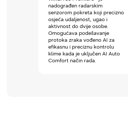
nadograđen radarskim
senzorom pokreta koji precizno
osjeća udaljenost, ugao i
aktivnost do dvije osobe.
Omogućava podešavanje
protoka zraka vođeno AI za
efikasnu i preciznu kontrolu
klime kada je uključen AI Auto
Comfort način rada.