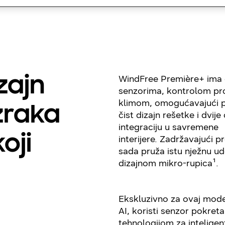
WindFree Première+ ima o
zajn
senzorima, kontrolom pr
klimom, omogućavajući pr
zraka
čist dizajn rešetke i dvi
integraciju u savremene
oji
interijere. Zadržavajući 
sada pruža istu nježnu u
dizajnom mikro-rupica¹.
Ekskluzivno za ovaj mode
AI, koristi senzor pokre
tehnologijom za intelige