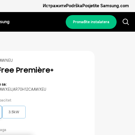
Истражити
Podrška
Posjetite Samsung.com
msung
Pronađite instalatera
AAWNEU
ree Première+
 sa:
AAWXEU
,
AR70H12CAAWXEU
pacitet
3.5kW
naga