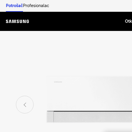
Potrošač
Profesionalac
Otkr
Menu