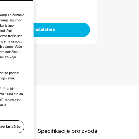
okaciji za čuvanje
ivanje sigurnog,
 koristimo
Pronađite instalatera
 kolačići
ima trećih lica,
anice na osnovu
eb sajtom, Vaše
jom kolačića u
i i za koju
 da se podaci
aljevstva.
iće" da biste
ćima." Možete da
ća" na dnu veb
su iz
sve kolačiće
Specifikacije proizvoda