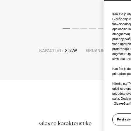
Kao što je o
i korišćenje
funkcionalnog
opcionalne kol
omogućavaju, 
praćenje vaše
vaše upotreb
preferencije 
KAPACITET
:
2.5kW
GRIJANJE
:
HLA
dugmetu "Upra
svrhu se kori
Kao što je de
prikupljeni 
Kliknite na "
odbili sve op
povučete svo
sajta. Dodatn
Obaveštenj
Postavk
Glavne karakteristike