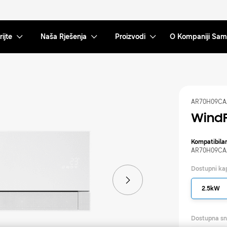
ijte
Naša Rješenja
Proizvodi
O Kompaniji Sa
AR70H09C
WindF
Kompatibilan
AR70H09C
Dostupni ka
2.5kW
Dostupna s