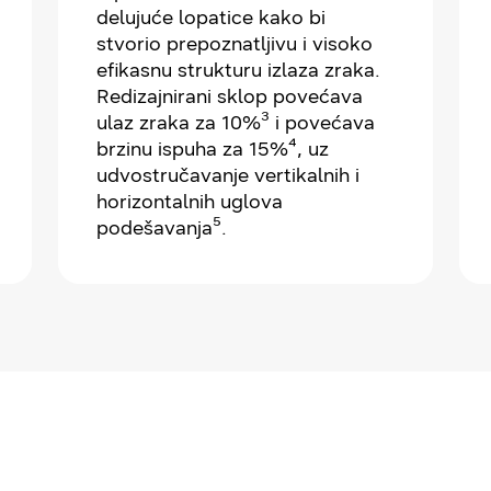
delujuće lopatice kako bi
stvorio prepoznatljivu i visoko
efikasnu strukturu izlaza zraka.
Redizajnirani sklop povećava
ulaz zraka za 10%³ i povećava
brzinu ispuha za 15%⁴, uz
udvostručavanje vertikalnih i
horizontalnih uglova
podešavanja⁵.