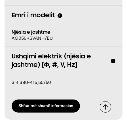
Emri i modelit
Njësia e jashtme
AG056KSVANH/EU
Ushqimi elektrik (njësia e
jashtme) [Φ, #, V, Hz]
3,4,380-415,50/60
Shfaq më shumë informacion