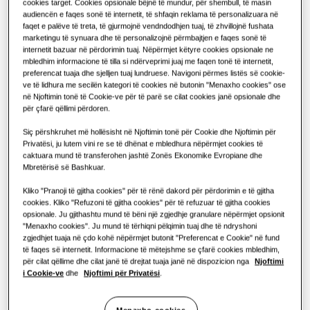
ZGJIDHJE PËR NDËRTESA KOMERCIALE
cookies target. Cookies opsionale bëjnë të mundur, për shembull, të masin
Produktet Hero
audiencën e faqes sonë të internetit, të shfaqin reklama të personalizuara në
ZGJIDHJET KOMERCIALE
KAPACITETI
:
56.0KW
faqet e palëve të treta, të gjurmojnë vendndodhjen tuaj, të zhvillojnë fushata
Zgjidhjet e kondicionerit
marketingu të synuara dhe të personalizojnë përmbajtjen e faqes sonë të
Hotele
internetit bazuar në përdorimin tuaj. Nëpërmjet këtyre cookies opsionale ne
mbledhim informacione të tilla si ndërveprimi juaj me faqen tonë të internetit,
preferencat tuaja dhe sjelljen tuaj lundruese. Navigoni përmes listës së cookie-
AG056KSVANH/EU
Komandat
ve të lidhura me secilën kategori të cookies në butonin "Menaxho cookies" ose
Dyqanet
Ftohësi HVM
në Njoftimin tonë të Cookie-ve për të parë se cilat cookies janë opsionale dhe
për çfarë qëllimi përdoren.
Restorante
Efikasitet energjetik
Siç përshkruhet më hollësisht në Njoftimin tonë për Cookie dhe Njoftimin për
Privatësi, ju lutem vini re se të dhënat e mbledhura nëpërmjet cookies të
caktuara mund të transferohen jashtë Zonës Ekonomike Evropiane dhe
Kapaciteti i ofruar
Zyra
Mbretërisë së Bashkuar.
42.0KW
56.0KW
70.0KW
Kliko "Pranoji të gjitha cookies" për të rënë dakord për përdorimin e të gjitha
Qëndrueshmëri
cookies. Kliko "Refuzoni të gjitha cookies" për të refuzuar të gjitha cookies
opsionale. Ju gjithashtu mund të bëni një zgjedhje granulare nëpërmjet opsionit
One Samsung
"Menaxho cookies". Ju mund të tërhiqni pëlqimin tuaj dhe të ndryshoni
Fuqia e ofruar
zgjedhjet tuaja në çdo kohë nëpërmjet butonit "Preferencat e Cookie" në fund
të faqes së internetit. Informacione të mëtejshme se çfarë cookies mbledhim,
3 faza
për cilat qëllime dhe cilat janë të drejtat tuaja janë në dispozicion nga
Njoftimi
i Cookie-ve
dhe
Njoftimi për Privatësi
.
Gjeni një instalues