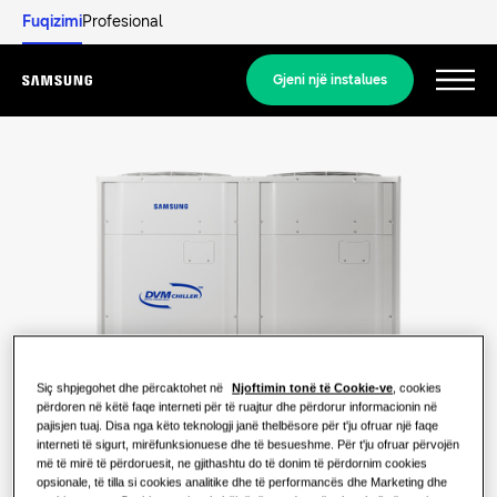
Fuqizimi
Profesional
Gjeni një instalues
Menu
Zbuloni
ZGJIDHJET PËR BANESA
Zgjidhjet tona
Çfarë është pompa e ngrohjes dhe si
funksionon?
ZGJIDHJE PËR SHTËPINË TUAJ
Produktet
Siç shpjegohet dhe përcaktohet në
Njoftimin tonë të Cookie-ve
, cookies
Zgjidhjet e kondicionerit
Përfitimet e pompës së ngrohjes
përdoren në këtë faqe interneti për të ruajtur dhe përdorur informacionin në
pajisjen tuaj. Disa nga këto teknologji janë thelbësore për t'ju ofruar një faqe
Produktet
Rreth Samsung
interneti të sigurt, mirëfunksionuese dhe të besueshme. Për t'ju ofruar përvojën
Zgjidhjet e pompës së ngrohjes
më të mirë të përdoruesit, ne gjithashtu do të donim të përdornim cookies
Çfarë është kondicioneri dhe si
opsionale, të tilla si cookies analitike dhe të performancës dhe Marketing dhe
funksionon?