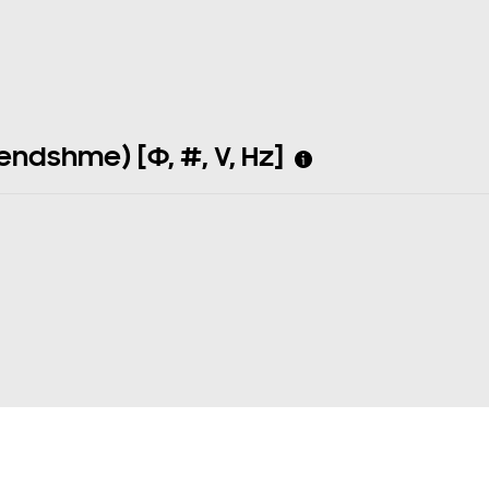
endshme) [Φ, #, V, Hz]