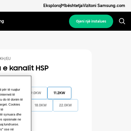
Eksploroj
Mbështetja
Vizitoni Samsung.com
ng
Gjeni një instalues
KH/EU
a e kanalit HSP
ofruar
 për të ruajtur
7.1KW
9.0KW
11.2KW
interneti të
tu do të donim të
target. Cookies
14.0KW
18.0KW
22.0KW
 të
u të synuara dhe
es opsionale ne
tuaj lundruese.
es" ose në