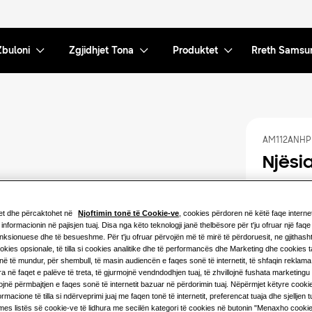
Zbuloni
Zgjidhjet Tona
Produktet
Rreth Samsu
AM112ANHP
Njësi
Kapaciteti i 
et dhe përcaktohet në
Njoftimin tonë të Cookie-ve
, cookies përdoren në këtë faqe interneti
5.6KW
informacionin në pajisjen tuaj. Disa nga këto teknologji janë thelbësore për t'ju ofruar një faqe 
unksionuese dhe të besueshme. Për t'ju ofruar përvojën më të mirë të përdoruesit, ne gjithash
kies opsionale, të tilla si cookies analitike dhe të performancës dhe Marketing dhe cookies 
12.8KW
në të mundur, për shembull, të masin audiencën e faqes sonë të internetit, të shfaqin reklama
a në faqet e palëve të treta, të gjurmojnë vendndodhjen tuaj, të zhvillojnë fushata marketing
28.0KW
ojnë përmbajtjen e faqes sonë të internetit bazuar në përdorimin tuaj. Nëpërmjet këtyre cooki
rmacione të tilla si ndërveprimi juaj me faqen tonë të internetit, preferencat tuaja dhe sjelljen 
mes listës së cookie-ve të lidhura me secilën kategori të cookies në butonin "Menaxho cooki