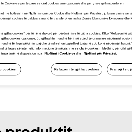
ë të Cookie-ve për të parë se cilat cookies janë opsionale dhe për çfarë qëllimi përdoren.
Fuqia e ofru
et më hollësisht në Njoftimin tonë për Cookie dhe Njoftimin për Privatësi, ju lutem vini re se t
1 fazë
përmjet cookies të caktuara mund të transferohen jashtë Zonës Ekonomike Evropiane dhe M
i të gjitha cookies" për të rënë dakord për përdorimin e të gjitha cookies. Kliko "Refuzoni të gj
ë gjitha cookies opsionale. Ju gjithashtu mund të bëni një zgjedhje granulare nëpërmjet opsio
mund të tërhiqni pëlqimin tuaj dhe të ndryshoni zgjedhjet tuaja në çdo kohë nëpërmjet butonit
nd të faqes së internetit. Informacione të mëtejshme se çfarë cookies mbledhim, për cilat qëll
at tuaja janë në dispozicion nga
Njoftimi i Cookie-ve
dhe
Njoftimi për Privatësi
.
o cookies
Refuzoni të gjitha cookies
Pranoji të gj