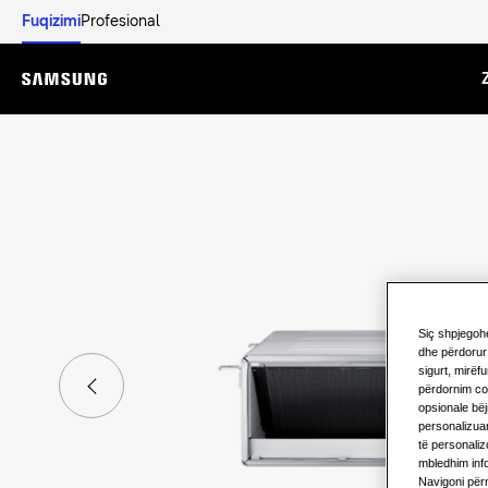
Fuqizimi
Profesional
Menu
Siç shpjegoh
dhe përdorur 
sigurt, mirëf
përdornim coo
opsionale bëj
personalizuar
të personaliz
mbledhim info
Navigoni për