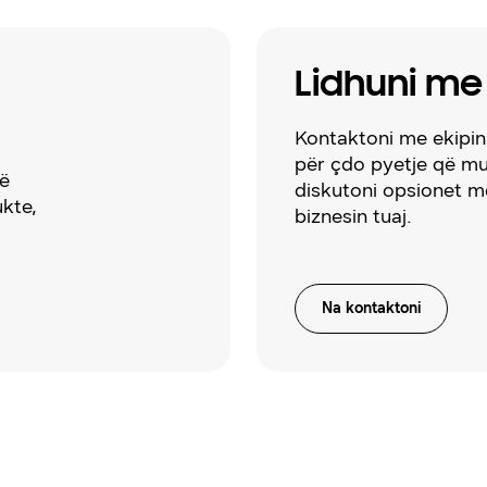
Lidhuni me
Kontaktoni me ekipin 
për çdo pyetje që mu
të
diskutoni opsionet m
ukte,
biznesin tuaj.
Na kontaktoni