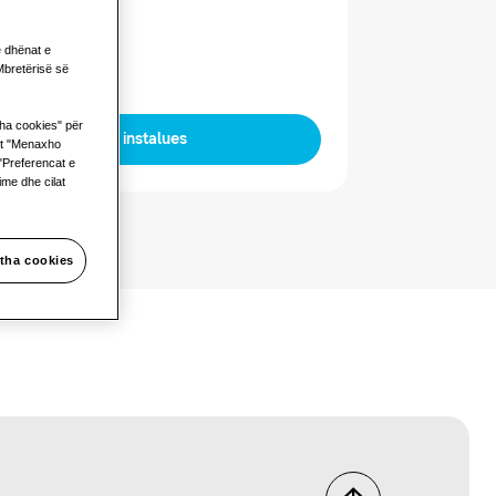
ar
ë dhënat e
bretërisë së
itha cookies" për
Gjeni një instalues
nit "Menaxho
 "Preferencat e
ime dhe cilat
itha cookies