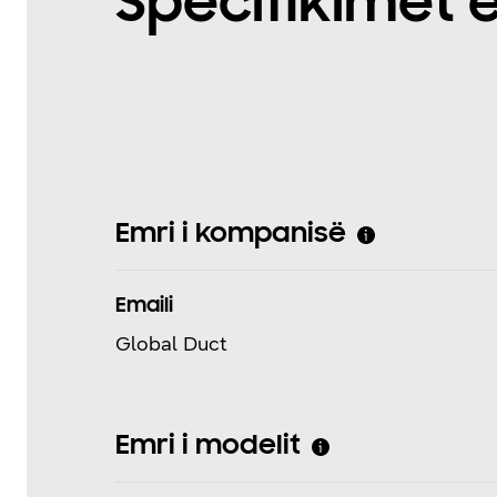
Specifikimet 
Emri i kompanisë
Emaili
Global Duct
Emri i modelit