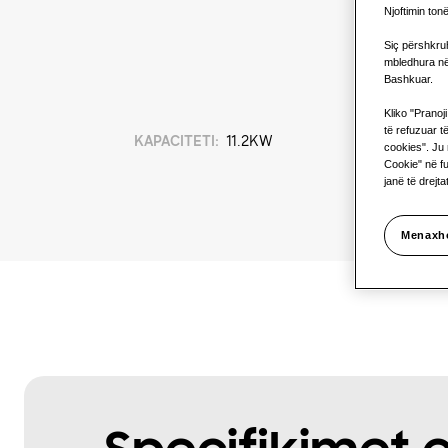
Njoftimin ton
Siç përshkruh
mbledhura në
Bashkuar.
Kliko "Pranoj
të refuzuar t
KAPACITETI
:
11.2KW
cookies". Ju 
Cookie" në fu
janë të drejt
Menaxh