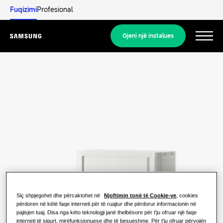
Fuqizimi
Profesional
Gjeni një instalues
Menu
Zbuloni
ZGJIDHJET PËR BANESA
Zgjidhjet tona
Çfarë është pompa e ngrohjes dhe si
funksionon?
ZGJIDHJE PËR SHTËPINË TUAJ
Produktet
Zgjidhjet e kondicionerit
Përfitimet e pompës së ngrohjes
Siç shpjegohet dhe përcaktohet në
Njoftimin tonë të Cookie-ve
, cookies
Produktet
përdoren në këtë faqe interneti për të ruajtur dhe përdorur informacionin në
Rreth Samsung
pajisjen tuaj. Disa nga këto teknologji janë thelbësore për t'ju ofruar një faqe
Zgjidhjet e pompës së ngrohjes
Çfarë është kondicioneri dhe si
interneti të sigurt, mirëfunksionuese dhe të besueshme. Për t'ju ofruar përvojën