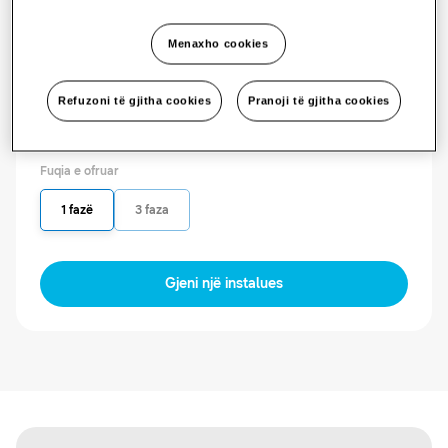
AM250TNBFEB/EU
Hidronjësia (temperaturë e lartë)
Menaxho cookies
Kapaciteti i ofruar
Refuzoni të gjitha cookies
Pranoji të gjitha cookies
16.0KW
25.0KW
Fuqia e ofruar
1 fazë
3 faza
Gjeni një instalues