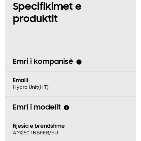
Specifikimet e
produktit
Emri i kompanisë
Emaili
Hydro Unit(HT)
Emri i modelit
Njësia e brendshme
AM250TNBFEB/EU