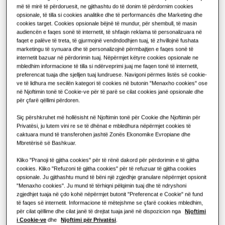
më të mirë të përdoruesit, ne gjithashtu do të donim të përdornim cookies
funksionon?
ZGJIDHJE PËR NDËRTESA KOMERCIALE
opsionale, të tilla si cookies analitike dhe të performancës dhe Marketing dhe
Produktet Hero
cookies target. Cookies opsionale bëjnë të mundur, për shembull, të masin
ZGJIDHJET KOMERCIALE
audiencën e faqes sonë të internetit, të shfaqin reklama të personalizuara në
Zgjidhjet e kondicionerit
faqet e palëve të treta, të gjurmojnë vendndodhjen tuaj, të zhvillojnë fushata
Hotele
marketingu të synuara dhe të personalizojnë përmbajtjen e faqes sonë të
internetit bazuar në përdorimin tuaj. Nëpërmjet këtyre cookies opsionale ne
Komandat
mbledhim informacione të tilla si ndërveprimi juaj me faqen tonë të internetit,
preferencat tuaja dhe sjelljen tuaj lundruese. Navigoni përmes listës së cookie-
Dyqanet
ve të lidhura me secilën kategori të cookies në butonin "Menaxho cookies" ose
në Njoftimin tonë të Cookie-ve për të parë se cilat cookies janë opsionale dhe
për çfarë qëllimi përdoren.
Restorante
Siç përshkruhet më hollësisht në Njoftimin tonë për Cookie dhe Njoftimin për
Privatësi, ju lutem vini re se të dhënat e mbledhura nëpërmjet cookies të
Zyra
caktuara mund të transferohen jashtë Zonës Ekonomike Evropiane dhe
Mbretërisë së Bashkuar.
Qëndrueshmëri
Kliko "Pranoji të gjitha cookies" për të rënë dakord për përdorimin e të gjitha
cookies. Kliko "Refuzoni të gjitha cookies" për të refuzuar të gjitha cookies
One Samsung
opsionale. Ju gjithashtu mund të bëni një zgjedhje granulare nëpërmjet opsionit
"Menaxho cookies". Ju mund të tërhiqni pëlqimin tuaj dhe të ndryshoni
KAPACITETI
:
25.0KW
zgjedhjet tuaja në çdo kohë nëpërmjet butonit "Preferencat e Cookie" në fund
të faqes së internetit. Informacione të mëtejshme se çfarë cookies mbledhim,
për cilat qëllime dhe cilat janë të drejtat tuaja janë në dispozicion nga
Njoftimi
i Cookie-ve
dhe
Njoftimi për Privatësi
.