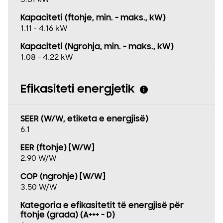
Kapaciteti (ftohje, min. - maks., kW)
1.11 - 4.16 kW
Kapaciteti (Ngrohja, min. - maks., kW)
1.08 - 4.22 kW
Efikasiteti energjetik
SEER (W/W, etiketa e energjisë)
6.1
EER (ftohje) [W/W]
2.90 W/W
COP (ngrohje) [W/W]
3.50 W/W
Kategoria e efikasitetit të energjisë për
ftohje (grada) (A+++ - D)