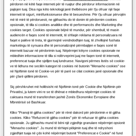
Rreth Samsung
përdoren në këtë faqe interneti për të ruajtur dhe përdorur informacionin në
Zgjidhjet e pompës së ngrohjes
Çfarë është kondicioneri dhe si
pajisjen tuaj. Disa nga këto teknologji janë thelbësore për t'ju ofruar një faqe
KAPACITETI
:
5.3KW
NGROHJE
:
FTOHJE
:
funksionon?
interneti të sigurt, mirëfunksionuese dhe të besueshme. Për t'ju ofruar përvojën
ZGJIDHJE PËR NDËRTESA KOMERCIALE
më të mirë të përdoruesit, ne gjithashtu do të donim të përdornim cookies
Produktet Hero
ZGJIDHJET KOMERCIALE
opsionale, të tilla si cookies analitike dhe të performancës dhe Marketing dhe
Zgjidhjet e kondicionerit
cookies target. Cookies opsionale bëjnë të mundur, për shembull, të masin
audiencën e faqes sonë të internetit, të shfaqin reklama të personalizuara në
AR18BXHQASINEU
Hotele
faqet e palëve të treta, të gjurmojnë vendndodhjen tuaj, të zhvillojnë fushata
AR35
marketingu të synuara dhe të personalizojnë përmbajtjen e faqes sonë të
Komandat
internetit bazuar në përdorimin tuaj. Nëpërmjet këtyre cookies opsionale ne
Dyqanet
mbledhim informacione të tilla si ndërveprimi juaj me faqen tonë të internetit,
Kapaciteti i ofruar
preferencat tuaja dhe sjelljen tuaj lundruese. Navigoni përmes listës së cookie-
ve të lidhura me secilën kategori të cookies në butonin "Menaxho cookies" ose
2.6KW
3.5KW
5.3KW
7.0KW
në Njoftimin tonë të Cookie-ve për të parë se cilat cookies janë opsionale dhe
Restorante
për çfarë qëllimi përdoren.
Fuqia e ofruar
Siç përshkruhet më hollësisht në Njoftimin tonë për Cookie dhe Njoftimin për
Zyra
Privatësi, ju lutem vini re se të dhënat e mbledhura nëpërmjet cookies të
caktuara mund të transferohen jashtë Zonës Ekonomike Evropiane dhe
1 fazë
Qëndrueshmëri
Mbretërisë së Bashkuar.
Kliko "Pranoji të gjitha cookies" për të rënë dakord për përdorimin e të gjitha
One Samsung
cookies. Kliko "Refuzoni të gjitha cookies" për të refuzuar të gjitha cookies
Gjeni një instalues
opsionale. Ju gjithashtu mund të bëni një zgjedhje granulare nëpërmjet opsionit
"Menaxho cookies". Ju mund të tërhiqni pëlqimin tuaj dhe të ndryshoni
zgjedhjet tuaja në çdo kohë nëpërmjet butonit "Preferencat e Cookie" në fund