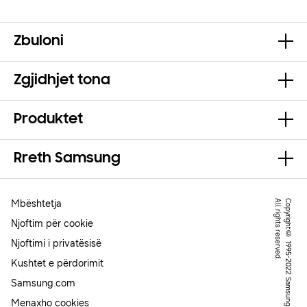
Zbuloni
Zgjidhjet tona
Produktet
Rreth Samsung
Mbështetja
.
C
o
p
y
r
ig
h
t
©
1
9
9
5
-
2
0
2
2
S
a
m
s
u
n
g
.
A
l
l
r
ig
h
t
s
r
e
s
e
r
v
e
d
Njoftim për cookie
Njoftimi i privatësisë
Kushtet e përdorimit
Samsung.com
Menaxho cookies