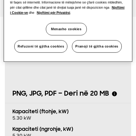
të faqes së internetit. Informacione të mëtejshme se çfarë cookies mbledhim,
për cilat qëllime dhe cilat janë të drejtat tuaja janë në dispozicion nga
Njoftimi
i Cookie-ve
dhe
Njoftimi për Privatësi
.
Menaxho cookies
Specifikimet e
Refuzoni të gjitha cookies
Pranoji të gjitha cookies
produktit
PNG, JPG, PDF – Deri në 20 MB
Kapaciteti (ftohje, kW)
5.30 kW
Kapaciteti (ngrohje, kW)
5.30 kW